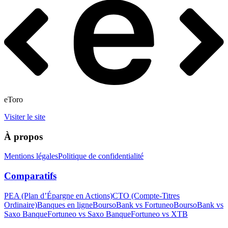
eToro
Visiter le site
À propos
Mentions légales
Politique de confidentialité
Comparatifs
PEA (Plan d’Épargne en Actions)
CTO (Compte‑Titres
Ordinaire)
Banques en ligne
BoursoBank vs Fortuneo
BoursoBank vs
Saxo Banque
Fortuneo vs Saxo Banque
Fortuneo vs XTB