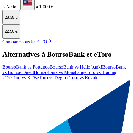
3 Actions
à 1 000 €
28,35 €
22,50 €
Comparer tous les CTO
Alternatives à BoursoBank et eToro
BoursoBank
vs
Fortuneo
BoursoBank
vs
Hello bank!
BoursoBank
vs
Bourse Direct
BoursoBank
vs
Monabanq
eToro
vs
Trading
212
eToro
vs
XTB
eToro
vs
Degiro
eToro
vs
Revolut