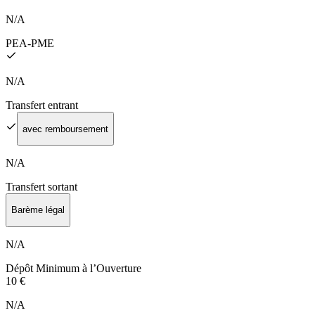
N/A
PEA‑PME
N/A
Transfert entrant
avec remboursement
N/A
Transfert sortant
Barème légal
N/A
Dépôt Minimum à l’Ouverture
10 €
N/A