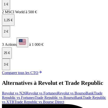
1 €
2 MSCI World à 500 €
1,25 €
2 €
3 Actions
à 1 000 €
25 €
3 €
Comparer tous les CTO
Alternatives à Revolut et Trade Republic
Revolut
vs
N26
Revolut
vs
Fortuneo
Revolut
vs
BoursoBank
Trade
Republic
vs
Fortuneo
Trade Republic
vs
BoursoBank
Trade Republic
vs
XTB
Trade Republic
vs
Bourse Direct