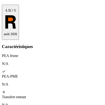
4
,32
/
5
août 2026
Caractéristiques
PEA Jeune
N/A
PEA‑PME
N/A
Transfert entrant
N/A