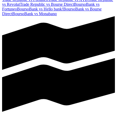
vs
Revolut
Trade Republic
vs
Bourse Direct
BoursoBank
vs
Fortuneo
BoursoBank
vs
Hello bank!
BoursoBank
vs
Bourse
Direct
BoursoBank
vs
Monabanq