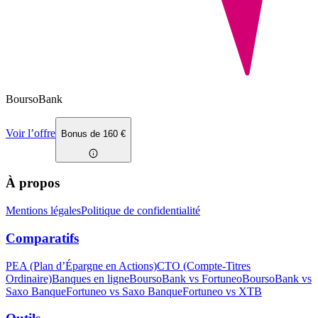
BoursoBank
Voir l’offre
Bonus de 160 €
À propos
Mentions légales
Politique de confidentialité
Comparatifs
PEA (Plan d’Épargne en Actions)
CTO (Compte‑Titres
Ordinaire)
Banques en ligne
BoursoBank vs Fortuneo
BoursoBank vs
Saxo Banque
Fortuneo vs Saxo Banque
Fortuneo vs XTB