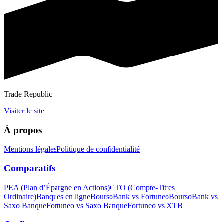
Trade Republic
Visiter le site
À propos
Mentions légales
Politique de confidentialité
Comparatifs
PEA (Plan d’Épargne en Actions)
CTO (Compte‑Titres
Ordinaire)
Banques en ligne
BoursoBank vs Fortuneo
BoursoBank vs
Saxo Banque
Fortuneo vs Saxo Banque
Fortuneo vs XTB