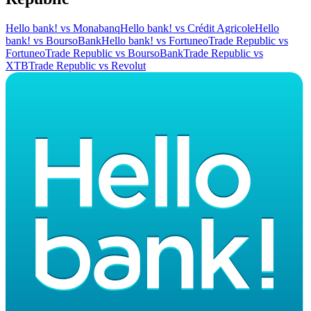
Hello bank!
vs
Monabanq
Hello bank!
vs
Crédit Agricole
Hello
bank!
vs
BoursoBank
Hello bank!
vs
Fortuneo
Trade Republic
vs
Fortuneo
Trade Republic
vs
BoursoBank
Trade Republic
vs
XTB
Trade Republic
vs
Revolut