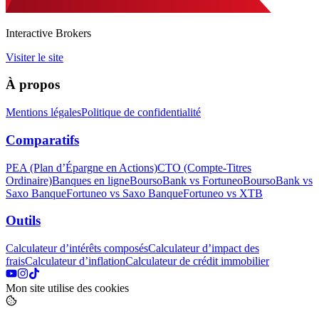
Interactive Brokers
Visiter le site
À propos
Mentions légales
Politique de confidentialité
Comparatifs
PEA (Plan d’Épargne en Actions)
CTO (Compte‑Titres
Ordinaire)
Banques en ligne
BoursoBank vs Fortuneo
BoursoBank vs
Saxo Banque
Fortuneo vs Saxo Banque
Fortuneo vs XTB
Outils
Calculateur d’intérêts composés
Calculateur d’impact des
frais
Calculateur d’inflation
Calculateur de crédit immobilier
Mon site utilise des cookies