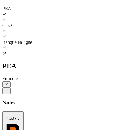
PEA
CTO
Banque en ligne
PEA
Formule
Notes
4
,53
/
5