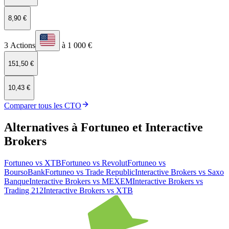
8,90 €
3 Actions
à 1 000 €
151,50 €
10,43 €
Comparer tous les CTO
Alternatives à Fortuneo et Interactive
Brokers
Fortuneo
vs
XTB
Fortuneo
vs
Revolut
Fortuneo
vs
BoursoBank
Fortuneo
vs
Trade Republic
Interactive Brokers
vs
Saxo
Banque
Interactive Brokers
vs
MEXEM
Interactive Brokers
vs
Trading 212
Interactive Brokers
vs
XTB