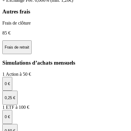
+
Exchange Fee
:
0,006% (min. 1,20€)
Autres frais
Frais de clôture
85 €
Frais de retrait
Simulations d’achats mensuels
1 Action à 50 €
0 €
0,25 €
1 ETF à 100 €
0 €
0,50 €