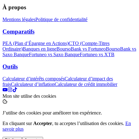
À propos
Mentions légales
Politique de confidentialité
Comparatifs
PEA (Plan d’Épargne en Actions)
CTO (Compte‑Titres
Ordinaire)
Banques en ligne
BoursoBank vs Fortuneo
BoursoBank vs
Saxo Banque
Fortuneo vs Saxo Banque
Fortuneo vs XTB
Outils
Calculateur d’intérêts composés
Calculateur d’impact des
frais
Calculateur d’inflation
Calculateur de crédit immobilier
Mon site utilise des cookies
J’utilise des cookies pour améliorer ton expérience.
En cliquant sur
Accepter
, tu acceptes l’utilisation des cookies.
En
savoir plus