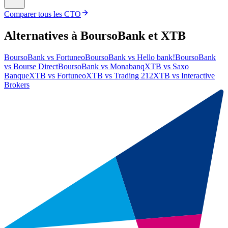
Comparer tous les CTO
Alternatives à BoursoBank et XTB
BoursoBank
vs
Fortuneo
BoursoBank
vs
Hello bank!
BoursoBank
vs
Bourse Direct
BoursoBank
vs
Monabanq
XTB
vs
Saxo
Banque
XTB
vs
Fortuneo
XTB
vs
Trading 212
XTB
vs
Interactive
Brokers