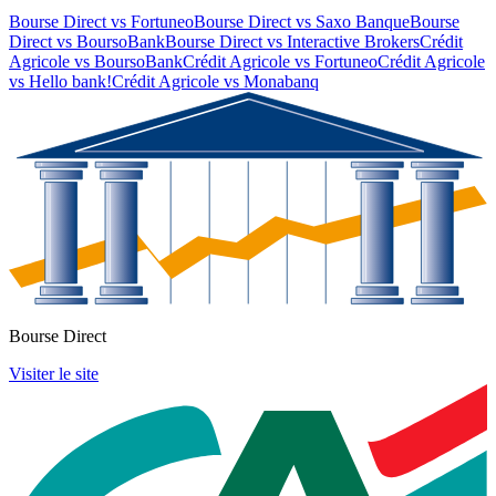
Bourse Direct
vs
Fortuneo
Bourse Direct
vs
Saxo Banque
Bourse
Direct
vs
BoursoBank
Bourse Direct
vs
Interactive Brokers
Crédit
Agricole
vs
BoursoBank
Crédit Agricole
vs
Fortuneo
Crédit Agricole
vs
Hello bank!
Crédit Agricole
vs
Monabanq
Bourse Direct
Visiter le site