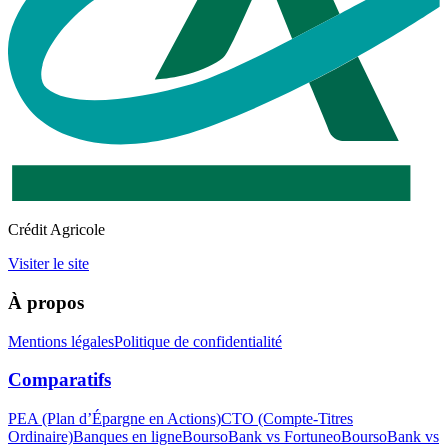
Crédit Agricole
Visiter le site
À propos
Mentions légales
Politique de confidentialité
Comparatifs
PEA (Plan d’Épargne en Actions)
CTO (Compte‑Titres
Ordinaire)
Banques en ligne
BoursoBank vs Fortuneo
BoursoBank vs